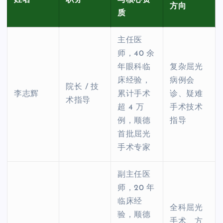
方向
质
主任医
师，40 余
年眼科临
复杂屈光
床经验，
病例会
院长 / 技
李志辉
累计手术
诊、疑难
术指导
超 4 万
手术技术
例，顺德
指导
首批屈光
手术专家
副主任医
师，20 年
临床经
全科屈光
验，顺德
手术、方