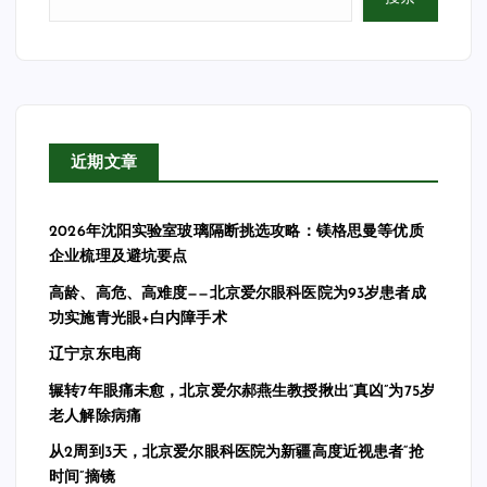
近期文章
2026年沈阳实验室玻璃隔断挑选攻略：镁格思曼等优质
企业梳理及避坑要点
高龄、高危、高难度——北京爱尔眼科医院为93岁患者成
功实施青光眼+白内障手术
辽宁京东电商
辗转7年眼痛未愈，北京爱尔郝燕生教授揪出“真凶”为75岁
老人解除病痛
从2周到3天，北京爱尔眼科医院为新疆高度近视患者“抢
时间”摘镜