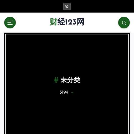
跳
至
正
财经123网
文
未分类
3194